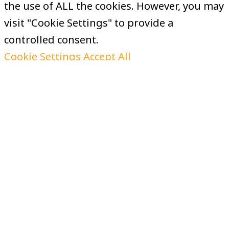
the use of ALL the cookies. However, you may
visit "Cookie Settings" to provide a
controlled consent.
Cookie Settings
Accept All
Manage consent
Close
Privacy Overview
This website uses cookies to improve your
experience while you navigate through the
website. Out of these, the cookies that are