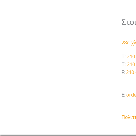
Στο
28ο χ
T:
210
T:
210
F:
210
E:
ord
Πολιτ