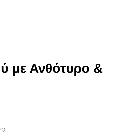
ού με Ανθότυρο &
ΡΟ.