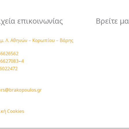
ιχεία επικοινωνίας
Βρείτε μα
λμ. Λ. Αθηνών – Κορωπίου – Βάρης
 6626562
 6627083
–
4
 6022472
ers@brakopoulos.gr
ική Cookies