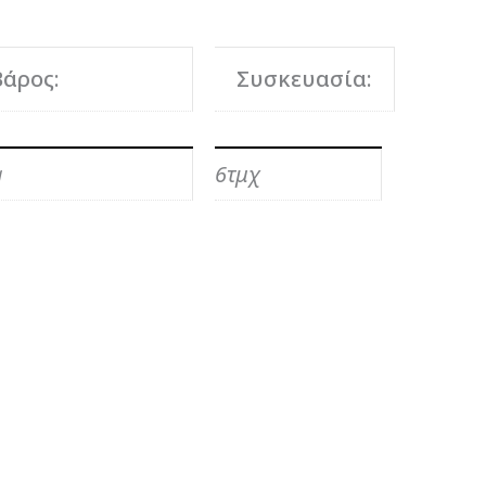
Βάρος:
Συσκευασία:
g
6τμχ