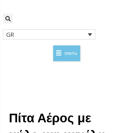
Μετάβαση
στο
περιεχόμενο
GR
menu
Πίτα Αέρος με