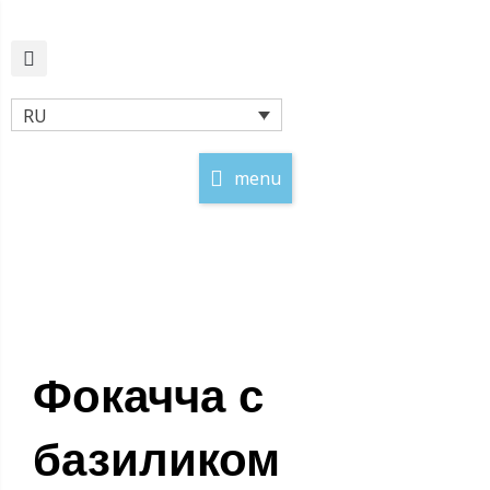
Перейти
к
содержимому
RU
menu
Фокачча с
базиликом