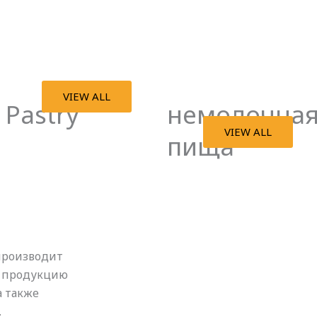
VIEW ALL
Pastry
немолочна
VIEW ALL
пища
производит
ю продукцию
а также
.