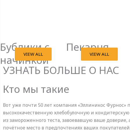
Бублики с
Пекарня
VIEW ALL
VIEW ALL
начинкой
УЗНАТЬ БОЛЬШЕ О НАС
Кто мы такие
Вот уже почти 50 лет компания «Эллиникос Фурнос» 
высококачественную хлебобулочную и кондитерску
из замороженного теста, завоевавшую ваше доверие, 
почётное место в предпочтениях ваших покупателей