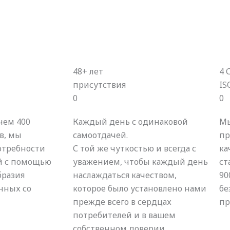
48+ лет
4 
присутствия
IS
0
0
 чем 400
Каждый день с одинаковой
Мы
в, мы
самоотдачей.
пр
отребности
С той же чуткостью и всегда с
ка
й с помощью
уважением, чтобы каждый день
ст
бразия
наслаждаться качеством,
90
нных со
которое было установлено нами
бе
прежде всего в сердцах
пр
потребителей и в вашем
собственном доверии.