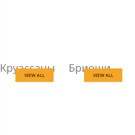
Круассаны
Бриоши
VIEW ALL
VIEW ALL