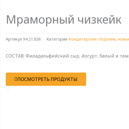
Мраморный чизкейк
Артикул
94.21.836
Категории
Кондитерские Изделия
,
новы
СОСТАВ: Филадельфийский сыр, йогурт, белый и те
ПОСМОТРЕТЬ ПРОДУКТЫ
Н
а
з
а
д