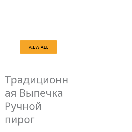
VIEW ALL
Традиционн
ая Выпечка
Pучной
пирог