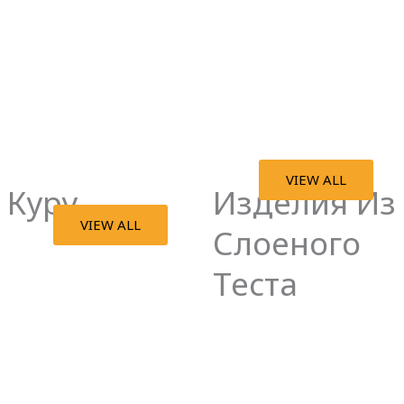
VIEW ALL
Куру
Изделия Из
VIEW ALL
Слоеного
Теста