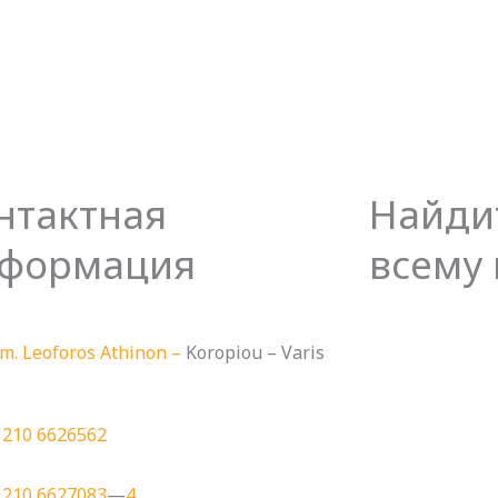
нтактная
Найдит
формация
всему
m. Leoforos Athinon –
Koropiou – Varis
 210 6626562
 210 6627083
—
4