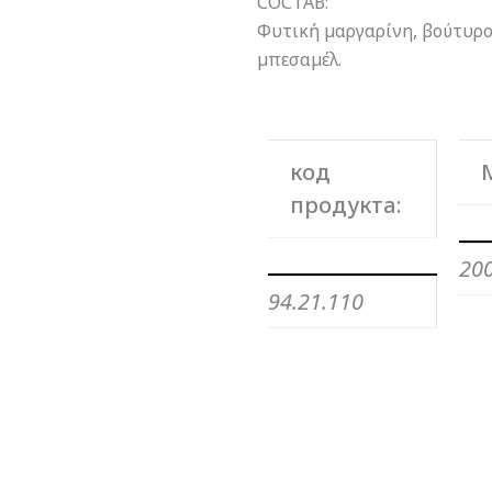
СОСТАВ:
Φυτική µαργαρίνη, βούτυρο
µπεσαµέλ.
код
продукта:
20
94.21.110