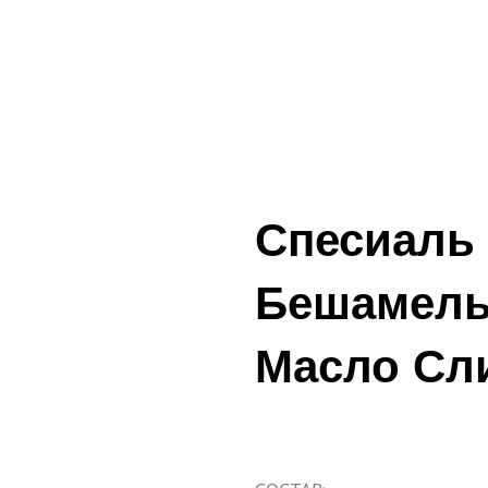
Спесиаль
Бешамель
Mасло Сл