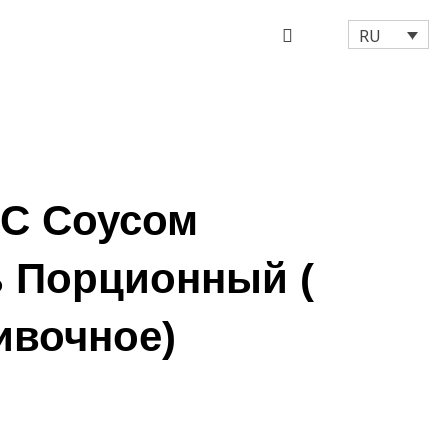
RU
 С Соусом
 Порционный (
ивочное)