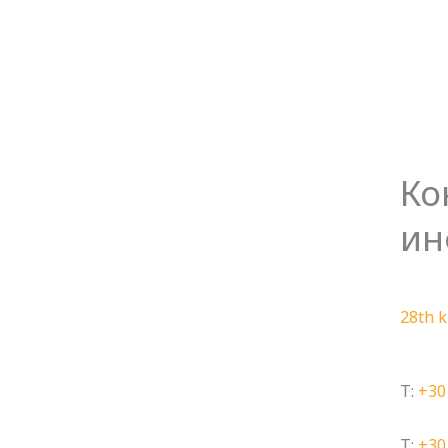
Ко
ин
28th k
T:
+30
T:
+30