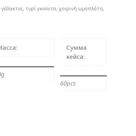
 γάλακτος, τυρί γκούντα, χοιρινή ωµοπλάτη,
Масса:
Сумма
кейса:
0g
60pcs