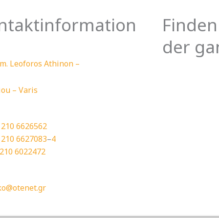
ntaktinformation
Finden
der ga
m. Leoforos Athinon –
ou – Varis
0
210 6626562
0
210 6627083
–
4
210 6022472
ko@otenet.gr