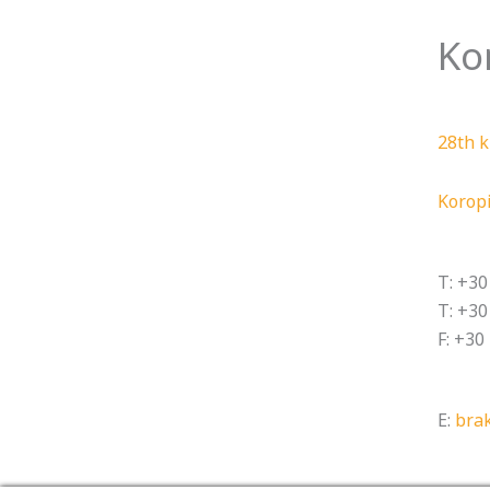
Ko
28th k
Koropi
T: +3
T: +3
F: +30
E:
bra