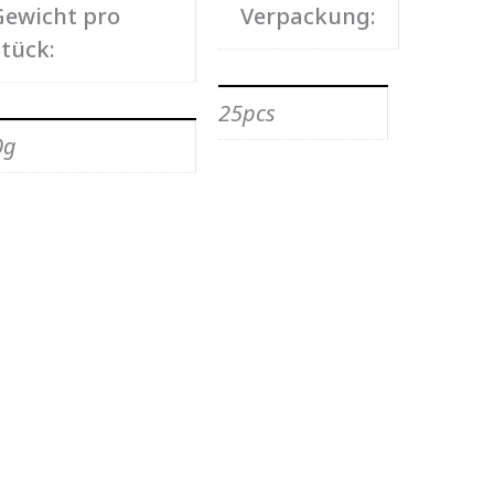
Gewicht pro
Verpackung:
tück:
25pcs
0g