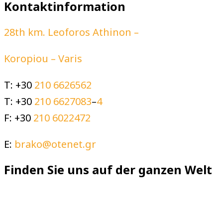
Kontaktinformation
28th km. Leoforos Athinon –
Koropiou – Varis
T: +30
210 6626562
T: +30
210 6627083
–
4
F: +30
210 6022472
E:
brako@otenet.gr
Finden Sie uns auf der ganzen Welt
We use cookies on our website to give you