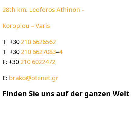
28th km. Leoforos Athinon –
Koropiou – Varis
T: +30
210 6626562
T: +30
210 6627083
–
4
F: +30
210 6022472
E:
brako@otenet.gr
Finden Sie uns auf der ganzen Welt
We use cookies on our website to give you
the most relevant experience by